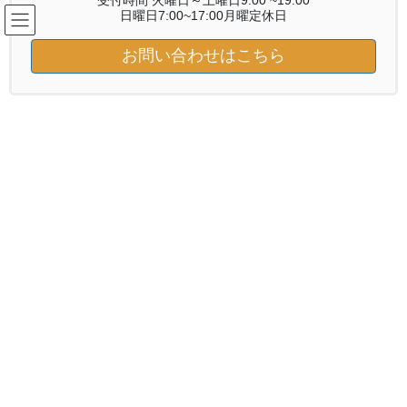
受付時間 火曜日～土曜日9:00 ~19:00
コ
ナ
日曜日7:00~17:00月曜定休日
ン
ビ
テ
ゲ
お問い合わせはこちら
ン
ー
ブログ
ツ
シ
へ
ョ
ス
ン
HOME
ブログ
カラー
キ
に
ッ
移
プ
動
カラー
2024年6月28日
サロンワーク
癖で広がるのをましにするトリー
トメント
今回は前回カラーをさせて頂いた方にシステムトリートメントの
施術。カラー後1週間でご来店。 システムトリートメントは1回の
施術で２～３回トリートメントして髪の見た目や手触りを良くす