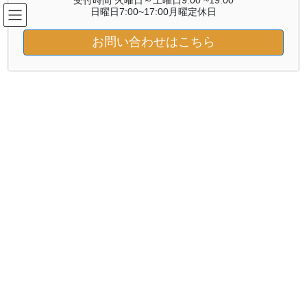
受付時間 火曜日～土曜日9:00 ~19:00
コ
ナ
日曜日7:00~17:00月曜定休日
ン
ビ
テ
ゲ
お問い合わせはこちら
ン
ー
ブログ
ツ
シ
へ
ョ
ス
ン
HOME
ブログ
2020年10月
キ
に
ッ
移
プ
動
2020年10月
2020年10月31日
お知らせ
デンキバリブラシ期間限定お得セ
ット販売
デンキバリブラシホームページhttps://shop.el.gm-beauty.jp/ デン
キバリブラシ使い方動画https://www.youtube.com/watch?
v=VanX2KYAULs&featu […]