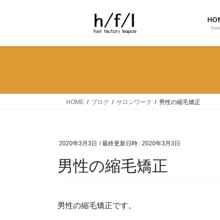
コ
ナ
ン
ビ
HO
テ
ゲ
ho
ン
ー
ツ
シ
へ
ョ
ス
ン
キ
に
ッ
移
HOME
ブログ
サロンワーク
男性の縮毛矯正
プ
動
2020年3月3日
/ 最終更新日時 :
2020年3月3日
男性の縮毛矯正
男性の縮毛矯正です。