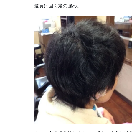
髪質は固く癖の強め。