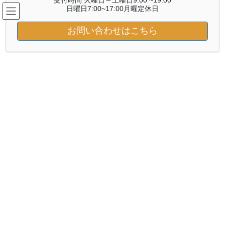
受付時間 火曜日～土曜日9:00 ~19:00
コ
ナ
日曜日7:00~17:00月曜定休日
ン
ビ
テ
ゲ
お問い合わせはこちら
ン
ー
ブログ
ツ
シ
へ
ョ
ス
ン
HOME
ブログ
サロンワーク
当店初ヘナ
キ
に
ッ
移
プ
動
2020年5月30日
/ 最終更新日時 :
2020年5月29日
サロンワーク
当店初ヘナ
ビフォー