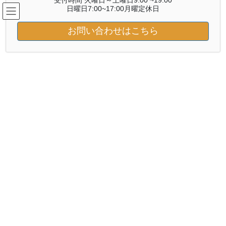
受付時間 火曜日～土曜日9:00 ~19:00
コ
ナ
日曜日7:00~17:00月曜定休日
ン
ビ
テ
ゲ
お問い合わせはこちら
ン
ー
ブログ
ツ
シ
へ
ョ
ス
ン
HOME
ブログ
お知らせ
天然ヘナを1年（10回）した
キ
に
ッ
移
プ
動
2024年3月10日
/ 最終更新日時 :
2024年3月9日
お知らせ
天然ヘナを1年（10回）した
今回のゲストは2023年1月に初来店していらい40日間隔で
塗るだ
けヘナ
をさせて頂きました。
初回仕上がり