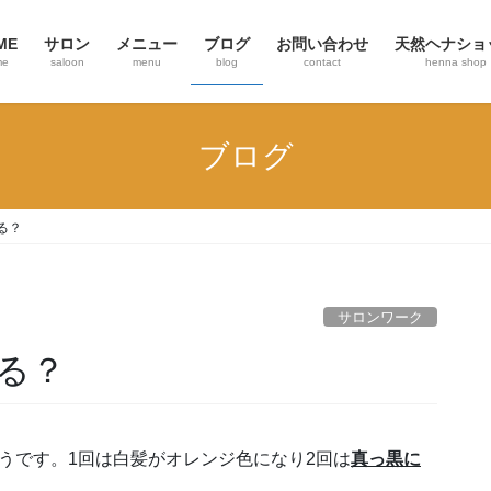
ME
サロン
メニュー
ブログ
お問い合わせ
天然ヘナショ
me
saloon
menu
blog
contact
henna shop
ブログ
る？
サロンワーク
る？
うです。1回は白髪がオレンジ色になり2回は
真っ黒に