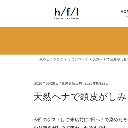
コ
ナ
ン
ビ
HO
テ
ゲ
ho
ン
ー
ツ
シ
へ
ョ
ス
ン
キ
に
ッ
移
HOME
ブログ
サロンワーク
天然ヘナで頭皮がしみ
プ
動
2020年8月28日
/ 最終更新日時 :
2020年8月29日
天然ヘナで頭皮がしみ
今回のゲストはご来店前に2回ヘナで染めたそ