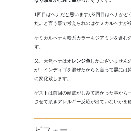
なり頭皮がしみて痛かったそうです。
1回目はヘナだと思いますが2回目はヘナかど
た。
と言う事で考えられのはケミカルヘナが
ケミカルヘナも粉系カラーもジアミンを含む
す。
又、天然ヘナは
オレンジ色
しかございません
が、インディゴを混ぜたからと言って
黒
には
に変化致します。
ゲストは前回の頭皮がしみて痛かった事から
させて頂きアレルギー反応が出ていないかを
ビフォー